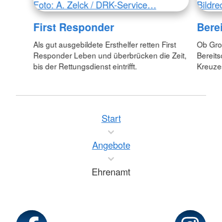
Foto: A. Zelck / DRK-Service…
Bildre
First Responder
Bere
Als gut ausgebildete Ersthelfer retten First
Ob Gro
Responder Leben und überbrücken die Zeit,
Bereit
bis der Rettungsdienst eintrifft.
Kreuzes
Start
Angebote
Ehrenamt