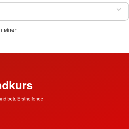
n einen
ndkurs
nd betr. Ersthelfende