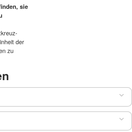
inden, sie
u
tkreuz-
nheit der
gen zu
en