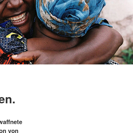
en.
waffnete
ion von