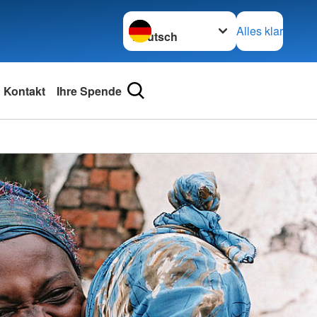
Sprache wechseln zu
Alles klar
Kontakt
Ihre Spende
Kreisv
Säckin
in Bad