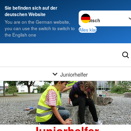
Sie befinden sich auf der
Sprache wechseln zu
deutschen Website
You are on the German website,
you can use the switch to switch to
Alles klar
the English one
Juniorhelfer
Juniorhelfer