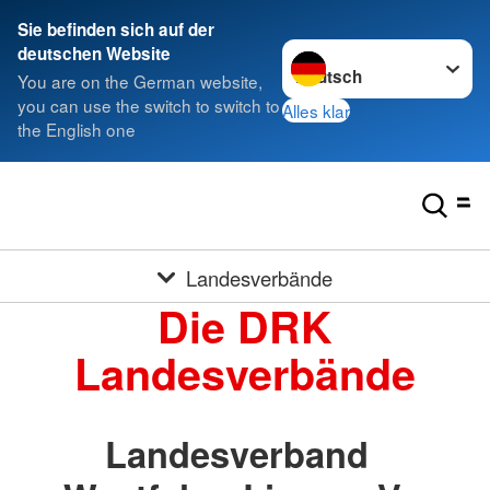
Sie befinden sich auf der
Sprache wechseln zu
deutschen Website
You are on the German website,
you can use the switch to switch to
Alles klar
the English one
Landesverbände
Die DRK
Landesverbände
Landesverband